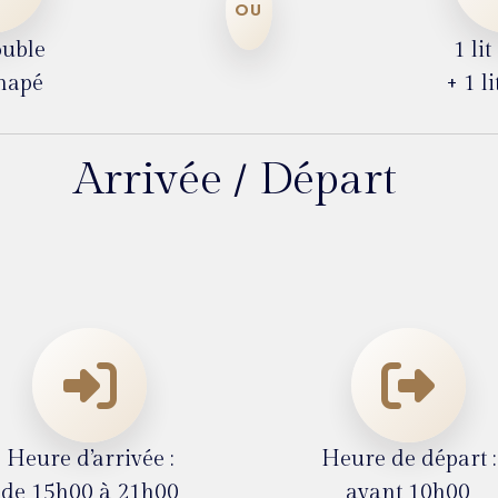
OU
ouble
1 li
napé
+ 1 l
Arrivée / Départ
Heure d’arrivée :
Heure de départ :
de 15h00 à 21h00
avant 10h00