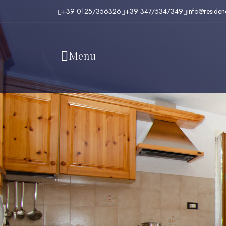
+39 0125/356326
+39 347/5347349
info@residenc
Menu