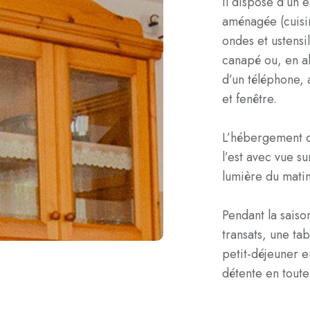
Il dispose d’un 
aménagée (cuisin
ondes et ustensil
canapé ou, en alt
d’un téléphone, 
et fenêtre.
L’hébergement c
l’est avec vue su
lumière du matin
Pendant la saiso
transats, une ta
petit-déjeuner e
détente en toute 