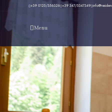
+39 0125/356326
+39 347/5347349
info@residenc
Menu