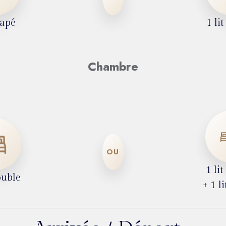
napé
1 li
Chambre
OU
1 li
ouble
+ 1 l