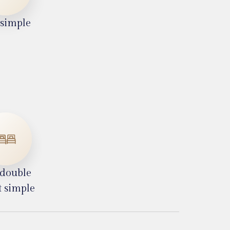
t simple
t double
it simple