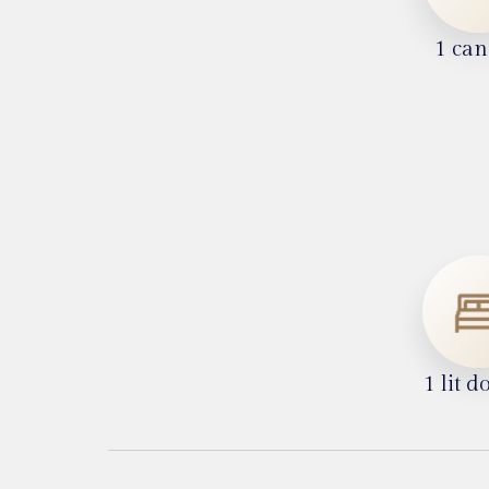
1 ca
1 lit d